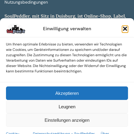
Nutzungsbedingungen
SoulPeddler, mit Sitz in Duisburg, ist Online-Shop, Label,
Vertrieb & Musikkultur- und Produktionsmuseum
Einwilligung verwalten
entwickelt aus dem SoulPeddler Vinyl-Presswerk und
unserer Online-Gig-Plattform.
Um Ihnen optimale Erlebnisse zu bieten, verwenden wir Technologien
Wir bieten eine breite Auswahl an sowohl hochgradig
wie Cookies, um Geräteinformationen zu speichern und/oder darauf
sammelwürdigen als auch Mainstream-Titeln und -Formaten auf
zuzugreifen. Die Zustimmung zu diesen Technologien ermöglicht uns die
Vinyl, CD und weiteren Medien.
Verarbeitung von Daten wie Surfverhalten oder eindeutigen IDs auf
dieser Website. Die Nichteinwilligung oder der Widerruf der Einwilligung
Sowohl neue als auch gebrauchte, nach Zustand bewertete
kann bestimmte Funktionen beeinträchtigen.
Tonträger sind aus unserem Archiv mit über 300.000
Titeln erhältlich.
Akzeptieren
Wir setzen uns leidenschaftlich für unabhängige Künstler und
Labels ein und bieten hochwertige, maßgeschneiderte Lösungen
Leugnen
aus über 30 Jahren Erfahrung in der Musikindustrie.
SoulPeddler Mailorder, Records & Vinyl Production – DUBOX –
Einstellungen anzeigen
Nettirock – Nice Guy Records – MOVA Museum of Vinyl Arts
Cookie-
Datenschutzerklärung – SoulPeddler
Über