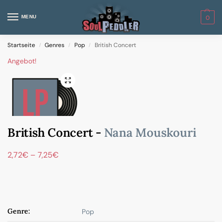
MENU
0
Startseite
Genres
Pop
British Concert
/
/
/
Angebot!
British Concert -
Nana Mouskouri
2,72
€
–
7,25
€
Genre:
Pop