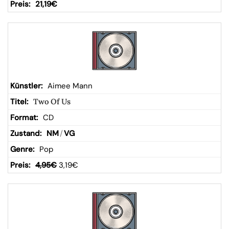
21,19
€
Aimee Mann
Two Of Us
CD
NM
/
VG
Pop
4,95
€
3,19
€