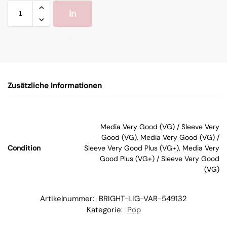
In
de
n
Zusätzliche Informationen
W
ar
Media Very Good (VG) / Sleeve Very
Good (VG), Media Very Good (VG) /
en
Condition
Sleeve Very Good Plus (VG+), Media Very
Good Plus (VG+) / Sleeve Very Good
(VG)
kor
b
Artikelnummer:
BRIGHT-LIG-VAR-549132
Kategorie:
Pop