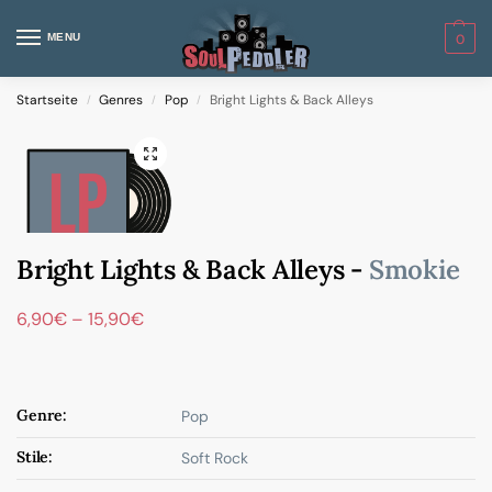
MENU
0
Startseite
Genres
Pop
Bright Lights & Back Alleys
/
/
/
Bright Lights & Back Alleys -
Smokie
6,90
€
–
15,90
€
Genre:
Pop
Stile:
Soft Rock