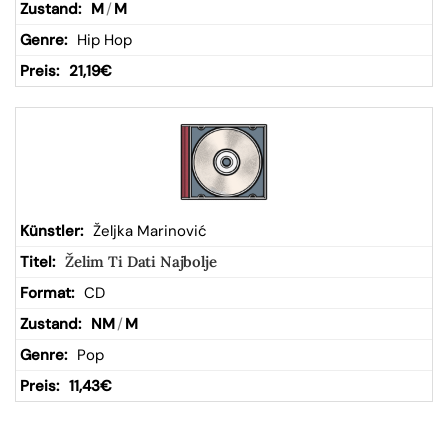
M
/
M
Hip Hop
21,19
€
Željka Marinović
Želim Ti Dati Najbolje
CD
NM
/
M
Pop
11,43
€