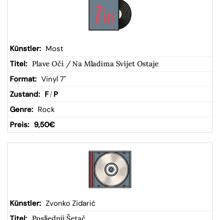
Most
Plave Oči / Na Mladima Svijet Ostaje
Vinyl 7"
F
/
P
Rock
9,50
€
Zvonko Zidarić
Posljednji Šetač