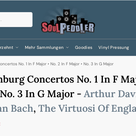
Suchen
rzehnt
Mehr Sammlungen
Goodies
Vinyl Pressung
certos No. 1 In F Major • No. 2 In F Major • No. 3 In G Major
burg Concertos No. 1 In F Majo
 No. 3 In G Major -
Arthur Dav
an Bach
,
The Virtuosi Of Engl
€