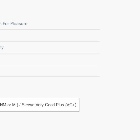
s For Pleasure
ny
(NM or M-) / Sleeve Very Good Plus (VG+)