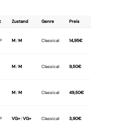
t
Zustand
Genre
Preis
P
M
/
M
Classical
14,95
€
M
/
M
Classical
9,50
€
M
/
M
Classical
49,50
€
P
VG+
/
VG+
Classical
3,90
€