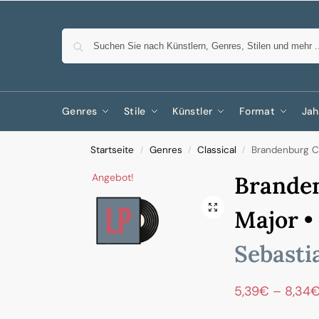
Genres
Stile
Künstler
Format
Jah
Startseite
Genres
Classical
Brandenburg Con
/
/
/
Angebot!
Branden
Major •
Sebasti
5,39
€
–
8,34