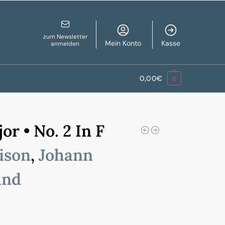
zum Newsletter
Mein Konto
Kasse
anmelden
0,00
€
0
r • No. 2 In F
ison
,
Johann
and