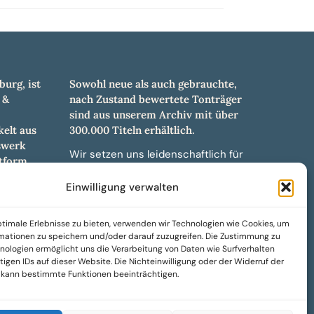
burg, ist
Sowohl neue als auch gebrauchte,
 &
nach Zustand bewertete Tonträger
sind aus unserem Archiv mit über
elt aus
300.000 Titeln erhältlich.
swerk
Wir setzen uns leidenschaftlich für
tform.
unabhängige Künstler und Labels ein
hl an
und bieten hochwertige,
Einwilligung verwalten
ürdigen
maßgeschneiderte Lösungen aus
und -
über 30 Jahren Erfahrung in der
timale Erlebnisse zu bieten, verwenden wir Technologien wie Cookies, um
weiteren
Musikindustrie.
mationen zu speichern und/oder darauf zuzugreifen. Die Zustimmung zu
nologien ermöglicht uns die Verarbeitung von Daten wie Surfverhalten
SoulPeddler Mailorder, Records &
igen IDs auf dieser Website. Die Nichteinwilligung oder der Widerruf der
Vinyl Production – DUBOX –
g kann bestimmte Funktionen beeinträchtigen.
Nettirock – Nice Guy Records –
MOVA Museum of Vinyl Arts