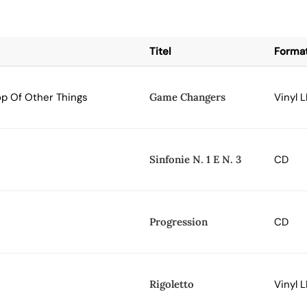
Titel
Forma
op Of Other Things
Game Changers
Vinyl L
Sinfonie N. 1 E N. 3
CD
Progression
CD
Rigoletto
Vinyl L