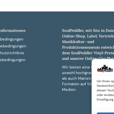
nformationen
SoulPeddler, mit Sitz in Duis
Online-Shop, Label, Vertrieb
bedingungen
Musikkultur- und
bebedingungen
Produktionsmuseum entwick
dem SoulPeddler Vinyl-Pres
utzrichtlinie
und unserer Online-Gig-Plat
sbedingungen
Wir bieten eine breite Auswa
sowohl hochgradig sammelw
als auch Mainstream-Titeln 
Um Ihnen op
Formaten auf Vinyl, CD und 
Geräteinfor
Medien.
diesen Tech
oder eindeut
Einwilligun