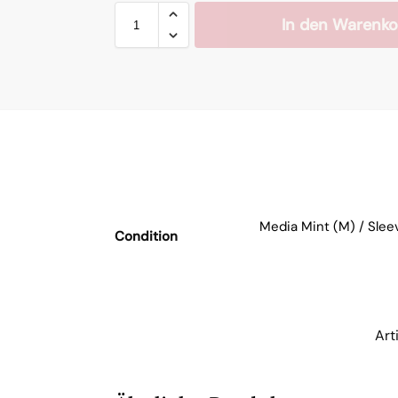
In den Warenko
Media Mint (M) / Slee
Condition
Art