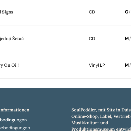
l Signs
CD
G
/
jednji Šetač
CD
M
/
y On Oi!!
Vinyl LP
M
/
nformationen
SoulPeddler, mit Sitz in Duis
Online-Shop, Label, Vertrieb
bedingungen
Musikkultur- und
bebedingungen
Produktionsmuseum entwick