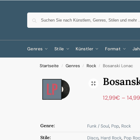
Genres
Stile
Künstler
Format
Jah
Startseite
Genres
Rock
Bosanski Lonac
/
/
/
Bosansk
12,99
€
–
14,99
Genre:
Funk / Soul
,
Pop
,
Rock
Stile:
Disco
,
Hard Rock
,
Pop Ro