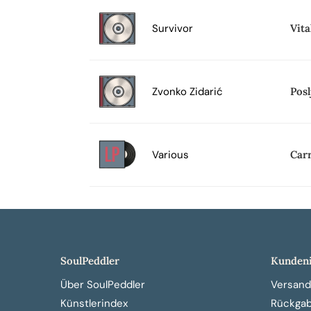
Survivor
Vita
Zvonko Zidarić
Posl
Various
Carr
SoulPeddler
Kundeni
Über SoulPeddler
Versand
Künstlerindex
Rückga