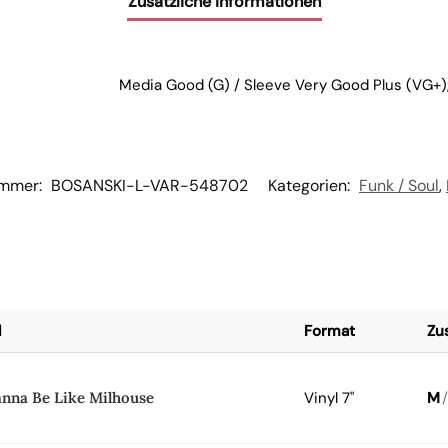
Zusätzliche Informationen
Media Good (G) / Sleeve Very Good Plus (VG+),
ummer:
BOSANSKI-L-VAR-548702
Kategorien:
Funk / Soul
,
l
Format
Zu
anna Be Like Milhouse
Vinyl 7"
M
/