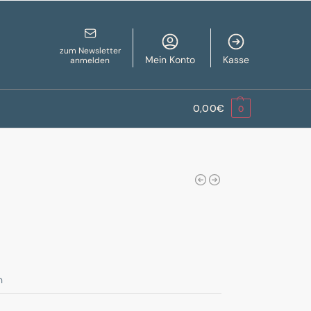
zum Newsletter
Mein Konto
Kasse
anmelden
0,00
€
0
n