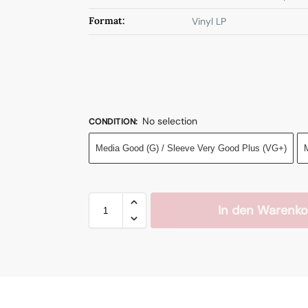
Format:
Vinyl LP
No selection
CONDITION
:
Media Good (G) / Sleeve Very Good Plus (VG+)
M
In den Warenko