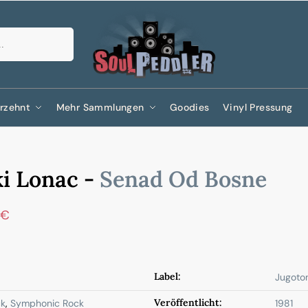
Suchen
rzehnt
Mehr Sammlungen
Goodies
Vinyl Pressung
i Lonac -
Senad Od Bosne
€
Label:
Jugoto
Veröffentlicht:
ck
,
Symphonic Rock
1981