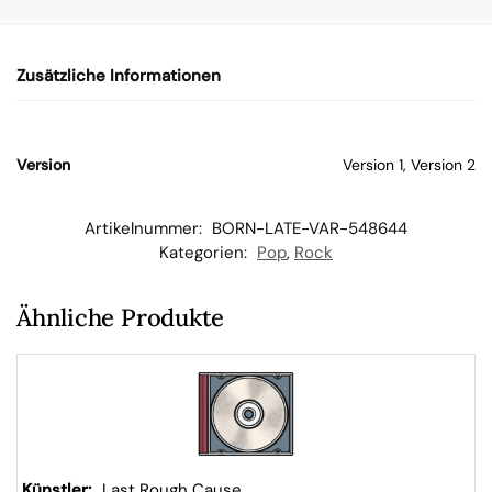
n
Zusätzliche Informationen
W
ar
Version
Version 1, Version 2
en
Artikelnummer:
BORN-LATE-VAR-548644
Kategorien:
Pop
,
Rock
kor
Ähnliche Produkte
b
Last Rough Cause