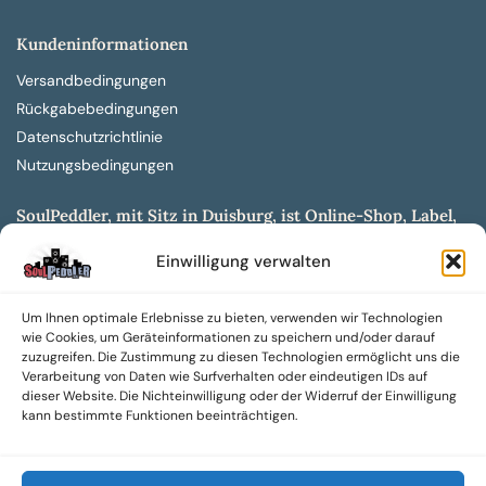
Kundeninformationen
Versandbedingungen
Rückgabebedingungen
Datenschutzrichtlinie
Nutzungsbedingungen
SoulPeddler, mit Sitz in Duisburg, ist Online-Shop, Label,
Vertrieb & Musikkultur- und Produktionsmuseum
Einwilligung verwalten
entwickelt aus dem SoulPeddler Vinyl-Presswerk und
unserer Online-Gig-Plattform.
Um Ihnen optimale Erlebnisse zu bieten, verwenden wir Technologien
Wir bieten eine breite Auswahl an sowohl hochgradig
wie Cookies, um Geräteinformationen zu speichern und/oder darauf
sammelwürdigen als auch Mainstream-Titeln und -Formaten auf
zuzugreifen. Die Zustimmung zu diesen Technologien ermöglicht uns die
Vinyl, CD und weiteren Medien.
Verarbeitung von Daten wie Surfverhalten oder eindeutigen IDs auf
dieser Website. Die Nichteinwilligung oder der Widerruf der Einwilligung
Sowohl neue als auch gebrauchte, nach Zustand bewertete
kann bestimmte Funktionen beeinträchtigen.
Tonträger sind aus unserem Archiv mit über 300.000
Titeln erhältlich.