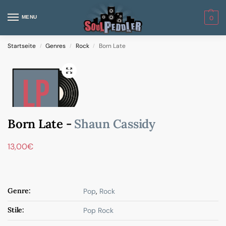
MENU
0
Startseite
Genres
Rock
Born Late
/
/
/
Born Late -
Shaun Cassidy
13,00
€
Genre:
Pop
,
Rock
Stile:
Pop Rock