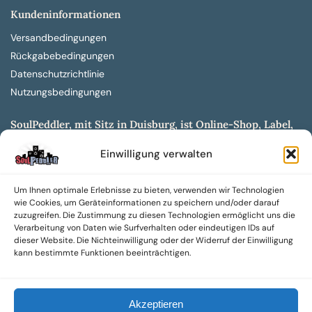
Kundeninformationen
Versandbedingungen
Rückgabebedingungen
Datenschutzrichtlinie
Nutzungsbedingungen
SoulPeddler, mit Sitz in Duisburg, ist Online-Shop, Label,
Vertrieb & Musikkultur- und Produktionsmuseum
Einwilligung verwalten
entwickelt aus dem SoulPeddler Vinyl-Presswerk und
unserer Online-Gig-Plattform.
Um Ihnen optimale Erlebnisse zu bieten, verwenden wir Technologien
Wir bieten eine breite Auswahl an sowohl hochgradig
wie Cookies, um Geräteinformationen zu speichern und/oder darauf
sammelwürdigen als auch Mainstream-Titeln und -Formaten auf
zuzugreifen. Die Zustimmung zu diesen Technologien ermöglicht uns die
Vinyl, CD und weiteren Medien.
Verarbeitung von Daten wie Surfverhalten oder eindeutigen IDs auf
dieser Website. Die Nichteinwilligung oder der Widerruf der Einwilligung
Sowohl neue als auch gebrauchte, nach Zustand bewertete
kann bestimmte Funktionen beeinträchtigen.
Tonträger sind aus unserem Archiv mit über 300.000
Titeln erhältlich.
Akzeptieren
Wir setzen uns leidenschaftlich für unabhängige Künstler und