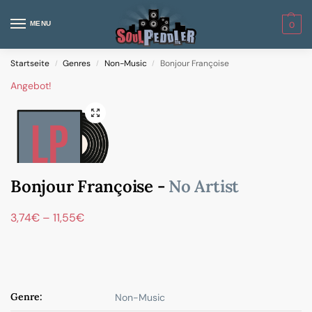
MENU
0
Startseite
Genres
Non-Music
Bonjour Françoise
/
/
/
Angebot!
Bonjour Françoise -
No Artist
3,74
€
–
11,55
€
Genre:
Non-Music