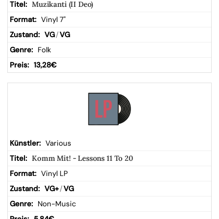
Muzikanti (II Deo)
Vinyl 7"
VG
/
VG
Folk
13,28
€
Various
Komm Mit! - Lessons 11 To 20
Vinyl LP
VG+
/
VG
Non-Music