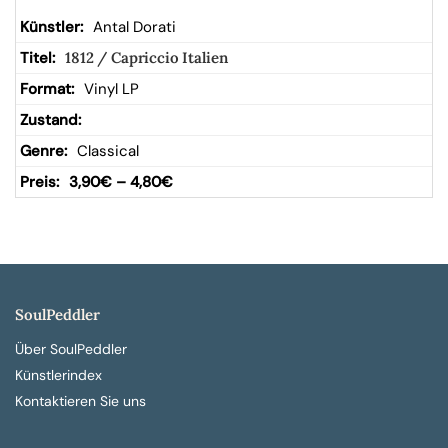
Antal Dorati
1812 / Capriccio Italien
Vinyl LP
Classical
3,90
€
–
4,80
€
SoulPeddler
Über SoulPeddler
Künstlerindex
Kontaktieren Sie uns