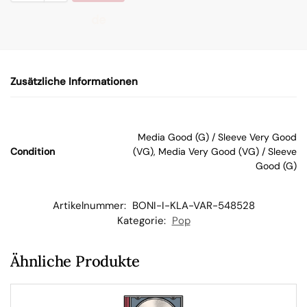
de
n
Zusätzliche Informationen
W
ar
Media Good (G) / Sleeve Very Good
Condition
(VG), Media Very Good (VG) / Sleeve
en
Good (G)
kor
Artikelnummer:
BONI-I-KLA-VAR-548528
Kategorie:
Pop
b
Ähnliche Produkte