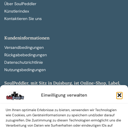
Über SoulPeddler
Künstlerindex
Kontaktieren Sie uns
Kundeninformationen
Versandbedingungen
Rückgabebedingungen
Datenschutzrichtlinie
Nutzungsbedingungen
SoulPeddler, mit Sitz in Duisburg, ist Online-Shop, Label,
Vertrieb & Musikkultur- und Produktionsmuseum
Einwilligung verwalten
entwickelt aus dem SoulPeddler Vinyl-Presswerk und
unserer Online-Gig-Plattform.
Um Ihnen optimale Erlebnisse zu bieten, verwenden wir Technologien
Wir bieten eine breite Auswahl an sowohl hochgradig
wie Cookies, um Geräteinformationen zu speichern und/oder darauf
sammelwürdigen als auch Mainstream-Titeln und -Formaten auf
zuzugreifen. Die Zustimmung zu diesen Technologien ermöglicht uns die
Vinyl, CD und weiteren Medien.
Verarbeitung von Daten wie Surfverhalten oder eindeutigen IDs auf