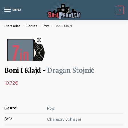
MENU
0
Startseite
Genres
Pop
Boni I Klajd
/
/
/
Boni I Klajd -
Dragan Stojnić
10,72
€
Genre:
Pop
Stile:
Chanson
,
Schlager