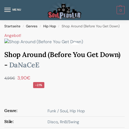
MENU
0
Startseite
Genres
Hip Hop
Shop Around (Before You Get Down)
/
/
/
Angebot!
Shop Around (Before You Get Down)
-
DaNaCeE
3,90
€
4,95
€
-21%
Genre:
Funk / Soul
,
Hip Hop
Stile:
Disco
,
RnB/Swing