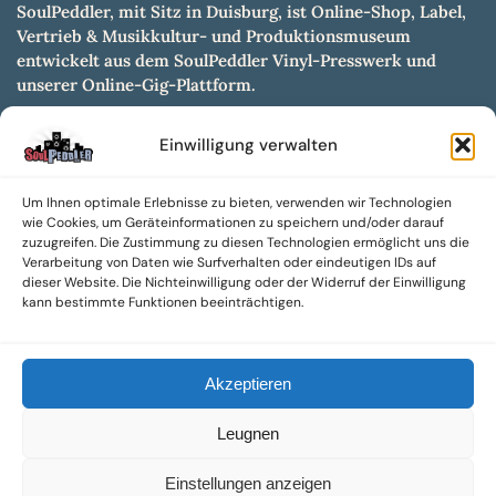
SoulPeddler, mit Sitz in Duisburg, ist Online-Shop, Label,
Vertrieb & Musikkultur- und Produktionsmuseum
entwickelt aus dem SoulPeddler Vinyl-Presswerk und
unserer Online-Gig-Plattform.
Wir bieten eine breite Auswahl an sowohl hochgradig
Einwilligung verwalten
sammelwürdigen als auch Mainstream-Titeln und -Formaten auf
Vinyl, CD und weiteren Medien.
Um Ihnen optimale Erlebnisse zu bieten, verwenden wir Technologien
Sowohl neue als auch gebrauchte, nach Zustand bewertete
wie Cookies, um Geräteinformationen zu speichern und/oder darauf
Tonträger sind aus unserem Archiv mit über 300.000
zuzugreifen. Die Zustimmung zu diesen Technologien ermöglicht uns die
Titeln erhältlich.
Verarbeitung von Daten wie Surfverhalten oder eindeutigen IDs auf
dieser Website. Die Nichteinwilligung oder der Widerruf der Einwilligung
Wir setzen uns leidenschaftlich für unabhängige Künstler und
kann bestimmte Funktionen beeinträchtigen.
Labels ein und bieten hochwertige, maßgeschneiderte Lösungen
aus über 30 Jahren Erfahrung in der Musikindustrie.
Akzeptieren
SoulPeddler Mailorder, Records & Vinyl Production – DUBOX –
Nettirock – Nice Guy Records – MOVA Museum of Vinyl Arts
Leugnen
© 2025 SoulPeddler GmbH®
Einstellungen anzeigen