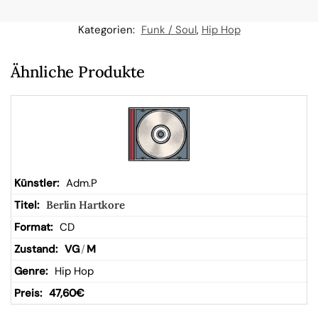
n
Kategorien:
Funk / Soul
,
Hip Hop
W
Ähnliche Produkte
ar
en
kor
Adm.P
Berlin Hartkore
b
CD
VG
/
M
Hip Hop
47,60
€