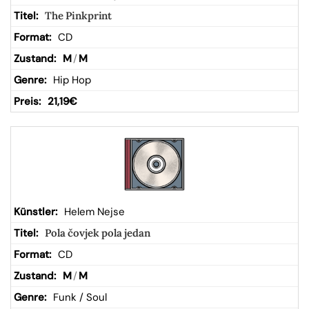
The Pinkprint
CD
M
/
M
Hip Hop
21,19
€
Helem Nejse
Pola čovjek pola jedan
CD
M
/
M
Funk / Soul